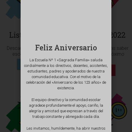
Lista de útiles
Admisión 2022
Feliz Aniversario
Descarge la lista de útiles
Todo lo que necesitas saber
escolares su curso!.
para postular el próximo
año.
La Escuela Nº 1 «Sagrada Familia» saluda
Leer Mas
cordialmente a los directivos, docentes, asistentes,
Leer Mas
estudiantes, padres y apoderados de nuestra
comunidad educativa. Con el motivo de la
celebración del «Aniversario de los 123 años» de
existencia.
El equipo directivo y la comunidad escolar
agradece profundamente el apoyo, cariño, la
alegría y amistad que expresan a través del
trabajo constante y abnegado cada día.
Les invitamos, humildemente, ha abrir nuestros