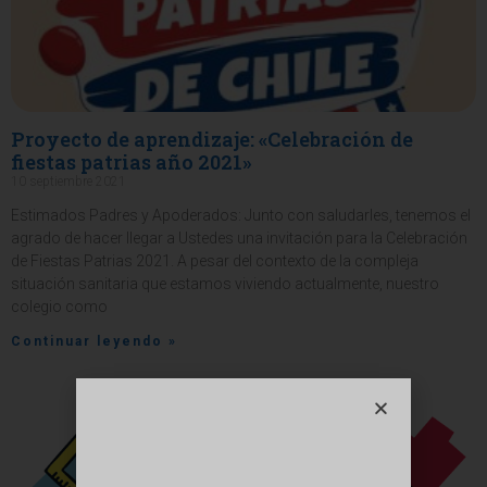
Proyecto de aprendizaje: «Celebración de
fiestas patrias año 2021»
10 septiembre 2021
Estimados Padres y Apoderados: Junto con saludarles, tenemos el
agrado de hacer llegar a Ustedes una invitación para la Celebración
de Fiestas Patrias 2021. A pesar del contexto de la compleja
situación sanitaria que estamos viviendo actualmente, nuestro
colegio como
Continuar leyendo »