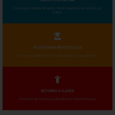
BIBLIOTECA VIRTUAL
Descarga material de apoyo, libros, exposiciones, audios y/o
videos.
PLATAFORMA MASTERCLASS
Acceso a plataforma con calificaciones de los alumnos.
RETORNO A CLASES
Protocolos de limpieza y desinfección implementadas