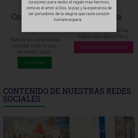
corazones para recibir el regalo mas hermoso,
como es el amor a Dios, la paz y la esperanza de
ser portadores de la alegría que cada corazón
Convivencia
Biblioteca
humano espera.
escolar
Para viajar lejos, no hay
mejor nave que un libro.
Manual de convivencia
escolar, todo lo que
Vamos a la biblioteca
necesitas saber.
Leer Mas
CONTENIDO DE NUESTRAS REDES
SOCIALES