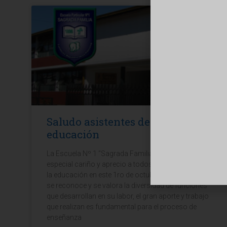
Saludo asistentes de la
educación
La Escuela Nº 1 “Sagrada Familia” saluda con
especial cariño y aprecio a todos los asistentes de
la educación en este 1ro de octubre de 2021, donde
se reconoce y se valora la diversidad de funciones
que desarrollan en su labor, el gran aporte y trabajo
que realizan es fundamental para el proceso de
enseñanza