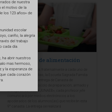
erados de nuestra
el motivo de la
de los 123 años» de
omunidad escolar
o, cariño, la alegría
ravés del trabajo
 cada día.
 ha abrir nuestros
9na canasta de alimentación
egalo mas hermoso,
z y la esperanza de
Junto con saludarles fraternalmente a cada uno de
a que cada corazón
Ustedes y sus Familias, la Escuela Sagrada Familia
ra.
realizará la Novena entrega de Canasta de
Alimentación, «Protocolo de preparación, armado y
entrega de canastas JUNAEB», cada profesor jefe
comunicará por medios electrónicos a los
apoderados de los alumnos(as) que recibirán esta
9° canasta. La entrega se realizará