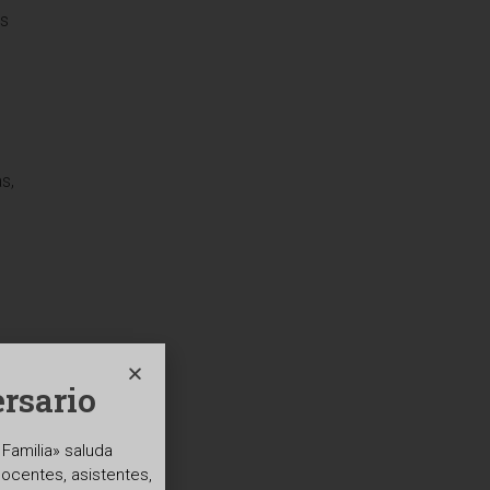
os
s,
rsario
Familia» saluda
docentes, asistentes,