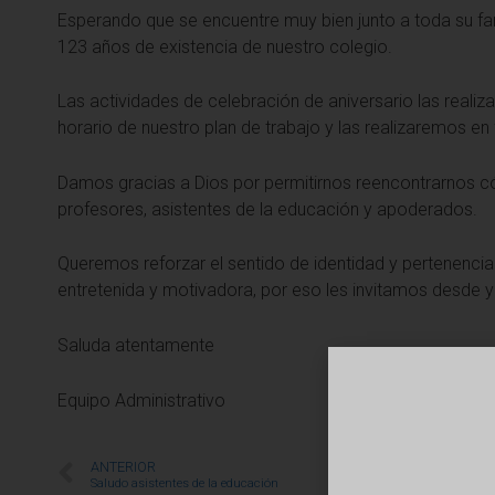
Esperando que se encuentre muy bien junto a toda su f
123 años de existencia de nuestro colegio.
Las actividades de celebración de aniversario las realiz
horario de nuestro plan de trabajo y las realizaremos en 
Damos gracias a Dios por permitirnos reencontrarnos c
profesores, asistentes de la educación y apoderados.
Queremos reforzar el sentido de identidad y pertenenci
entretenida y motivadora, por eso les invitamos desde ya 
Saluda atentamente
Equipo Administrativo
ANTERIOR
Saludo asistentes de la educación