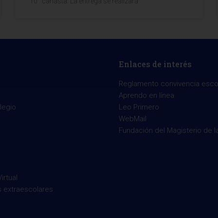
10° canasta. La entrega se realizará
Enlaces de interés
Reglamento convivencia esco
Aprendo en línea
legio
Leo Primero
WebMail
Fundación del Magisterio de l
irtual
s extraescolares