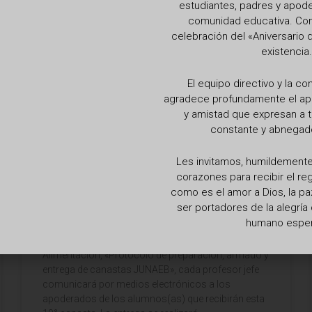
estudiantes, padres y apod
comunidad educativa. Con 
celebración del «Aniversario 
existencia.
El equipo directivo y la c
agradece profundamente el apoy
y amistad que expresan a t
constante y abnegado
Les invitamos, humildemente,
10ma CANASTA DE
corazones para recibir el r
ALIMENTACIÓN
como es el amor a Dios, la pa
ser portadores de la alegrí
Junto con saludarles fraternalmente a cada uno de
humano espe
Ustedes y sus Familias, la Escuela Sagrada Familia
realizará la Decima entrega de Canasta de
Alimentación, «Protocolo de preparación, armado y
entrega de canastas JUNAEB», cada profesor jefe
comunicará por medios electrónicos a los
apoderados de los alumnos(as) que recibirán esta