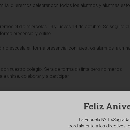
amilia, queremos celebrar con todos los alumnos y alumnas est
aremos el día miércoles 13 y jueves 14 de octubre. Se seguirá el
forma presencial y online.
ómo escuela en forma presencial con nuestros alumnos, alumna
a con nuestro colegio. Sera de forma distinta pero no menos
a unirse, colaborar y a participar.
Feliz Anive
La Escuela Nº 1 «Sagrada 
cordialmente a los directivos, 