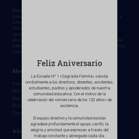
Establecimiento de Educación General Básica
subvencionado. Desde 1898 ayudando a los niños y
niñas, en una sociedad desarrollada científica y
tecnológicamente, impidiendoles la
despersonalización y la masificación, haciéndoles
alcanzar la libertad interna, gracias a la formación de
valores, que nos entrega el Evangelio cuyo fin es Dios
mismo, centrado en la persona de Cristo.
Feliz Aniversario
Menu
La Escuela Nº 1 «Sagrada Familia» saluda
cordialmente a los directivos, docentes, asistentes,
Inicio
estudiantes, padres y apoderados de nuestra
Noticias
comunidad educativa. Con el motivo de la
Nuestro colegio
celebración del «Aniversario de los 123 años» de
Profesores
existencia.
Contacto
El equipo directivo y la comunidad escolar
agradece profundamente el apoyo, cariño, la
Alumnos
alegría y amistad que expresan a través del
trabajo constante y abnegado cada día.