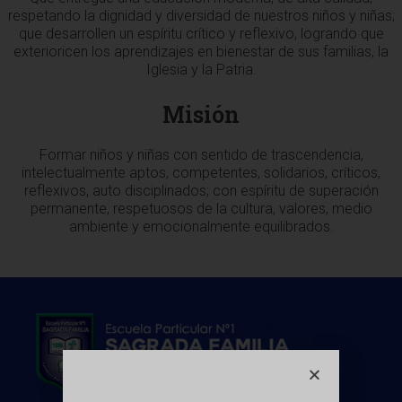
respetando la dignidad y diversidad de nuestros niños y niñas;
que desarrollen un espíritu crítico y reflexivo, logrando que
exterioricen los aprendizajes en bienestar de sus familias, la
Iglesia y la Patria.
Misión
Formar niños y niñas con sentido de trascendencia,
intelectualmente aptos, competentes, solidarios, críticos,
reflexivos, auto disciplinados; con espíritu de superación
permanente, respetuosos de la cultura, valores, medio
ambiente y emocionalmente equilibrados.