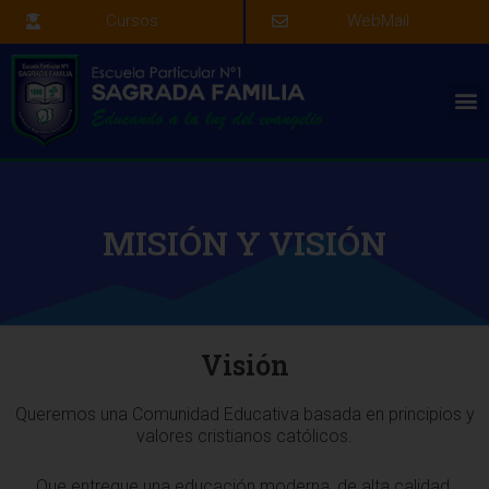
Cursos
WebMail
MISIÓN Y VISIÓN
Visión
Queremos una Comunidad Educativa basada en principios y
valores cristianos católicos.
Que entregue una educación moderna, de alta calidad,