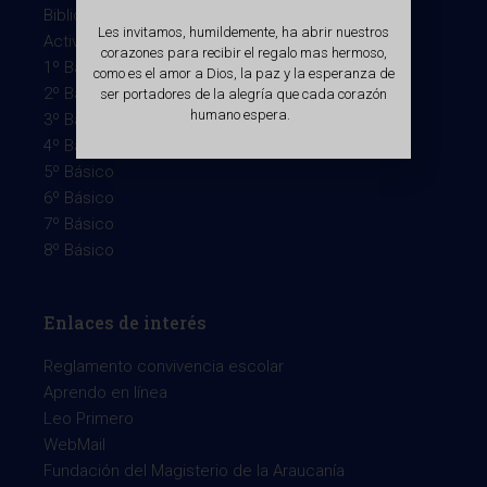
Biblioteca Virtual
Les invitamos, humildemente, ha abrir nuestros
Actividades extraescolares
corazones para recibir el regalo mas hermoso,
1º Básico
como es el amor a Dios, la paz y la esperanza de
2º Básico
ser portadores de la alegría que cada corazón
humano espera.
3º Básico
4º Básico
5º Básico
6º Básico
7º Básico
8º Básico
Enlaces de interés
Reglamento convivencia escolar
Aprendo en línea
Leo Primero
WebMail
Fundación del Magisterio de la Araucanía