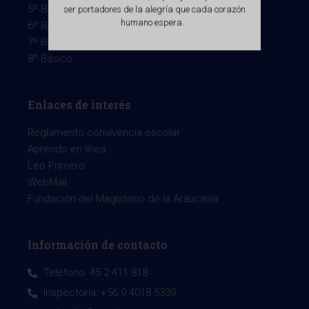
5º Básico
ser portadores de la alegría que cada corazón
humano espera.
6º Básico
7º Básico
8º Básico
Enlaces de interés
Reglamento convivencia escolar
Aprendo en línea
Leo Primero
WebMail
Fundación del Magisterio de la Araucanía
Información de contacto
Teléfono: 45 2 411 818
Inspectoría: +56 9 4018 5339