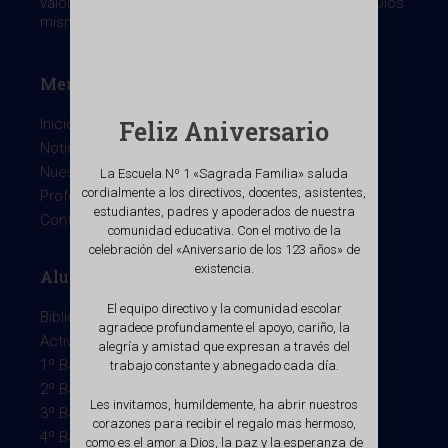
valores, que nos entrega el Evangelio cuyo fin es Dios
mismo, centrado en la persona de Cristo.
Menu
Feliz Aniversario
Inicio
Noticias
Nuestro colegio
La Escuela Nº 1 «Sagrada Familia» saluda
cordialmente a los directivos, docentes, asistentes,
Profesores
estudiantes, padres y apoderados de nuestra
Contacto
comunidad educativa. Con el motivo de la
celebración del «Aniversario de los 123 años» de
existencia.
Alumnos
El equipo directivo y la comunidad escolar
Biblioteca Virtual
agradece profundamente el apoyo, cariño, la
Actividades extraescolares
alegría y amistad que expresan a través del
1º Básico
trabajo constante y abnegado cada día.
2º Básico
Les invitamos, humildemente, ha abrir nuestros
3º Básico
corazones para recibir el regalo mas hermoso,
4º Básico
como es el amor a Dios, la paz y la esperanza de