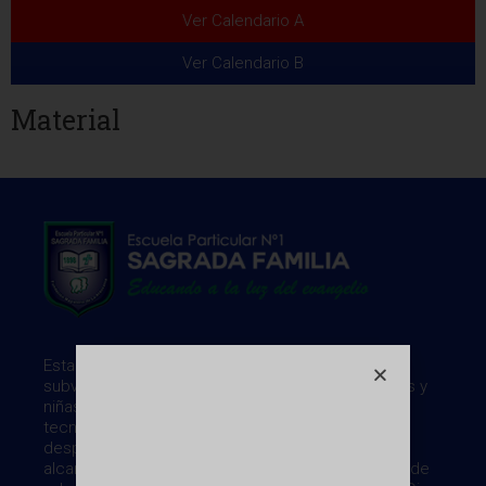
Ver Calendario A
Ver Calendario B
Material
Establecimiento de Educación General Básica
subvencionado. Desde 1898 ayudando a los niños y
niñas, en una sociedad desarrollada científica y
tecnológicamente, impidiendoles la
despersonalización y la masificación, haciéndoles
alcanzar la libertad interna, gracias a la formación de