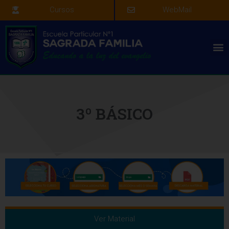
Cursos
WebMail
3º BÁSICO
Ver Material