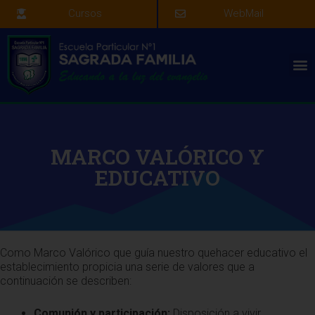
Cursos
WebMail
MARCO VALÓRICO Y
EDUCATIVO
Como Marco Valórico que guía nuestro quehacer educativo el
establecimiento propicia una serie de valores que a
continuación se describen:
Comunión y participación:
Disposición a vivir