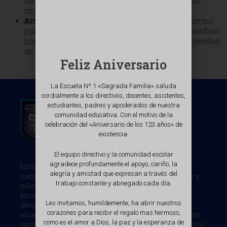
fortalezas y debilidades, sin culpar a otros o a las
circunstancias, por los errores propios.
Amor:
Entregar afecto, preocupación y compromiso
por una persona, grupo o idea. Capacidad de sacrificio
por la consecución de la felicidad, desarrollo o plenitud
de lo que se ama.
Feliz Aniversario
La Escuela Nº 1 «Sagrada Familia» saluda
cordialmente a los directivos, docentes, asistentes,
estudiantes, padres y apoderados de nuestra
comunidad educativa. Con el motivo de la
celebración del «Aniversario de los 123 años» de
existencia.
El equipo directivo y la comunidad escolar
agradece profundamente el apoyo, cariño, la
Establecimiento de Educación General Básica
alegría y amistad que expresan a través del
subvencionado. Desde 1898 ayudando a los niños y
trabajo constante y abnegado cada día.
niñas, en una sociedad desarrollada científica y
tecnológicamente, impidiendoles la
Les invitamos, humildemente, ha abrir nuestros
despersonalización y la masificación, haciéndoles
corazones para recibir el regalo mas hermoso,
alcanzar la libertad interna, gracias a la formación de
como es el amor a Dios, la paz y la esperanza de
valores, que nos entrega el Evangelio cuyo fin es Dios