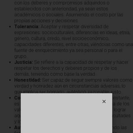
con los deberes y compromisos adquiridos o
establecidos con anterioridad, ya sean estos
académicos o sociales. Asumiendo el costo por las
propias acciones y decisiones.
Tolerancia:
Aceptar y respetar diversidad de
expresiones: socioculturales, diferencias en ideas, etnia,
género, cultura, credo, nivel socioeconómico,
capacidades diferentes, entre otras, viéndolas como una
fuente de enriquecimiento ya sea personal o para el
grupo.
Justicia:
Se refiere a la capacidad de respetar y hacer
respetar los derechos y deberes propios y de los
demás, teniendo como base la verdad.
Honestidad:
Ser capaz de seguir siempre valores como
verdad y honradez aún en circunstancias adversas, lo
que implica ser honrado, auténtico, razonable, justo.
Constancia:
Se refiere a ser perseverante o constante,
es decir, la capacidad de ser firme en la práctica de los
valores, de los estudios o la vida. Ser capaz de lograr
aquello que se ha empezado a pesar de las dificultades
y los fracasos.
Autenticidad:
Mostrarse tal cual se es, aceptando las