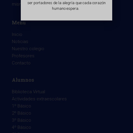
ser portadores de la alegría que cada corazón
mismo, centrado en la persona de Cristo.
humano espera.
Menu
Inicio
Noticias
Nuestro colegio
Profesores
Contacto
Alumnos
Biblioteca Virtual
Actividades extraescolares
1º Básico
2º Básico
3º Básico
4º Básico