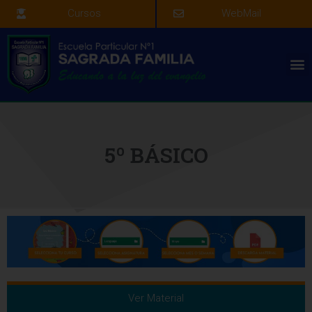
Cursos
WebMail
5º BÁSICO
Ver Material