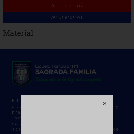
Ver Calendario A
Ver Calendario B
Material
Establecimiento de Educación General Básica
subvencionado. Desde 1898 ayudando a los niños y
niñas, en una sociedad desarrollada científica y
tecnológicamente, impidiendoles la
despersonalización y la masificación, haciéndoles
alcanzar la libertad interna, gracias a la formación de