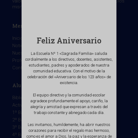
valores, que nos entrega el Evangelio cuyo fin es Dios
mismo, centrado en la persona de Cristo.
Menu
Feliz Aniversario
Inicio
Noticias
Nuestro colegio
La Escuela Nº 1 «Sagrada Familia» saluda
cordialmente a los directivos, docentes, asistentes,
Profesores
estudiantes, padres y apoderados de nuestra
Contacto
comunidad educativa. Con el motivo de la
celebración del «Aniversario de los 123 años» de
existencia.
Alumnos
El equipo directivo y la comunidad escolar
Biblioteca Virtual
agradece profundamente el apoyo, cariño, la
Actividades extraescolares
alegría y amistad que expresan a través del
1º Básico
trabajo constante y abnegado cada día.
2º Básico
Les invitamos, humildemente, ha abrir nuestros
3º Básico
corazones para recibir el regalo mas hermoso,
4º Básico
como es el amor a Dios, la paz y la esperanza de