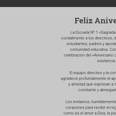
prendizajes
 alumno sea capaz de aplicar lo aprendido en distintos contextos
Feliz Anive
ivo, la curiosidad por el saber y el sentido del logro o del éxit
alumnos y alumnas son los principales constructores de su propi
La Escuela Nº 1 «Sagrada 
je por descubrimiento.
cordialmente a los directivos, 
mente a los cambios y exigencias sociales, científicas y tecno
estudiantes, padres y apod
comunidad educativa. Con 
celebración del «Aniversario 
ro utiliza el rol de mediador y facilitador del aprendizaje, par
existencia.
creatividad y potencia la autorrealización, motiva un clima de 
 tolerancia ante la diversidad y la superación de cualquier tipo d
El equipo directivo y la c
agradece profundamente el apoy
 respeto y autoconfianza, desde actividades reales y contextu
y amistad que expresan a t
cturación clara de sus relaciones e interrelaciones para poster
n de los procesos realizados.
constante y abnegado
Les invitamos, humildemente,
corazones para recibir el r
como es el amor a Dios, la pa