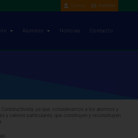
Cursos
WebMail
ión
Alumnos
Noticias
Contacto
onstructivista, ya que, consideramos a los alumnos y
es y valores particulares, que construyen y reconstruyen
a.
as: