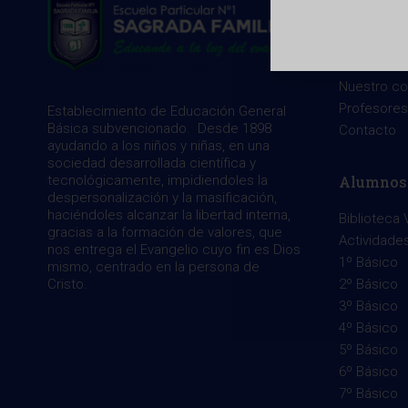
Menu
Inicio
Noticias
Nuestro co
Profesores
Establecimiento de Educación General
Básica subvencionado. Desde 1898
Contacto
ayudando a los niños y niñas, en una
sociedad desarrollada científica y
Alumnos
tecnológicamente, impidiendoles la
despersonalización y la masificación,
haciéndoles alcanzar la libertad interna,
Biblioteca V
gracias a la formación de valores, que
Actividade
nos entrega el Evangelio cuyo fin es Dios
1º Básico
mismo, centrado en la persona de
2º Básico
Cristo.
3º Básico
4º Básico
5º Básico
6º Básico
7º Básico