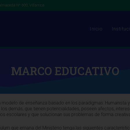
lmaceda Nº 600, Villarrica
Inicio
Instituc
MARCO EDUCATIVO
 modelo de enseñanza basado en los paradigmas: Humanista y C
 los demás, que tienen potencialidades, poseen afectos, interes
dos escolares y que solucionan sus problemas de forma creativ
culum que emana del Ministerio tenga las siguientes característic