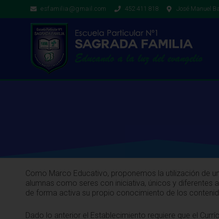
esfamilia@gmail.com
452 411 818
José Manuel Ba
Como Marco Educativo, proponemos la utilización de un
alumnas como seres con iniciativa, únicos y diferentes a
de forma activa su propio conocimiento de los conteni
Dado lo anterior el Establecimiento requiere que el Currí