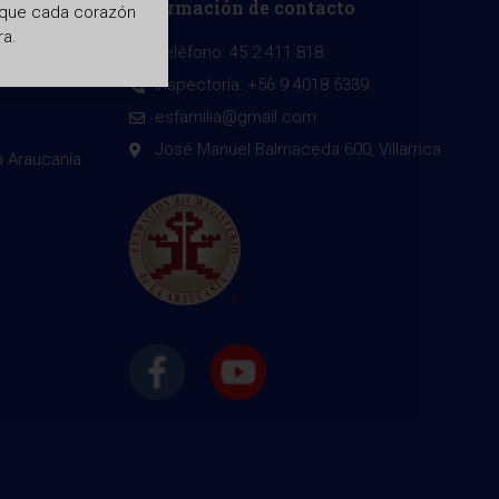
Información de contacto
a que cada corazón
ra.
lar
Teléfono: 45 2 411 818
Inspectoría: +56 9 4018 5339
esfamilia@gmail.com
José Manuel Balmaceda 600, Villarrica
a Araucanía