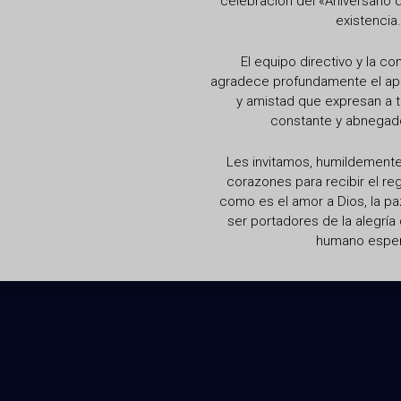
celebración del «Aniversario 
Enlaces de interés
existencia.
Reglamento convivencia esco
El equipo directivo y la c
Aprendo en línea
agradece profundamente el apoy
legio
Leo Primero
y amistad que expresan a t
WebMail
constante y abnegado
Fundación del Magisterio de l
Les invitamos, humildemente,
corazones para recibir el r
como es el amor a Dios, la pa
ser portadores de la alegrí
irtual
humano espe
s extraescolares