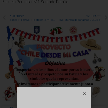
Escuela Particular N°1 Sagrada Familia
ANTERIOR
SIGUIENTE
Bases 1° Festival «Te presento mi talento”
8va Entrega de canastas JUNAEB