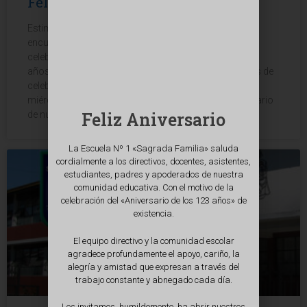
Feliz Aniversario
Estimados Padres y Apoderados: Esperando que se
encuentre muy bien junto a toda su familia, queremos
celebrar con todos los alumnos y alumnas estos 123
años de existencia de nuestro colegio. Las actividades de
celebración de aniversario las realizaremos el día
miércoles 13 y jueves 14 de octubre. Se seguirá el horario
Feliz Aniversario
de nuestro plan
La Escuela Nº 1 «Sagrada Familia» saluda
cordialmente a los directivos, docentes, asistentes,
estudiantes, padres y apoderados de nuestra
comunidad educativa. Con el motivo de la
celebración del «Aniversario de los 123 años» de
existencia.
El equipo directivo y la comunidad escolar
agradece profundamente el apoyo, cariño, la
alegría y amistad que expresan a través del
trabajo constante y abnegado cada día.
Les invitamos, humildemente, ha abrir nuestros