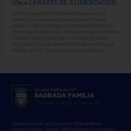
10ma CANASTA DE ALIMENTACIÓN
Junto con saludarles fraternalmente a cada uno de
Ustedes y sus Familias, la Escuela Sagrada Familia
realizará la Decima entrega de Canasta de Alimentación,
«Protocolo de preparación, armado y entrega de canastas
JUNAEB», cada profesor jefe comunicará por medios
electrónicos a los apoderados de los alumnos(as) que
recibirán esta 10° canasta. La entrega se realizará
Establecimiento de Educación General Básica
subvencionado. Desde 1898 ayudando a los niños y