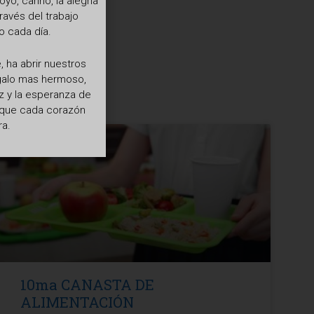
o, cariño, la alegría
ravés del trabajo
 cada día.
 ha abrir nuestros
egalo mas hermoso,
z y la esperanza de
a que cada corazón
ra.
10ma CANASTA DE
ALIMENTACIÓN