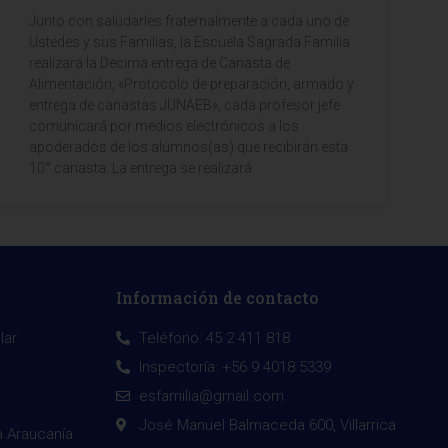
Junto con saludarles fraternalmente a cada uno de
Ustedes y sus Familias, la Escuela Sagrada Familia
realizará la Decima entrega de Canasta de
Alimentación, «Protocolo de preparación, armado y
entrega de canastas JUNAEB», cada profesor jefe
comunicará por medios electrónicos a los
apoderados de los alumnos(as) que recibirán esta
10° canasta. La entrega se realizará
Información de contacto
lar
Teléfono: 45 2 411 818
Inspectoría: +56 9 4018 5339
esfamilia@gmail.com
José Manuel Balmaceda 600, Villarrica
a Araucanía