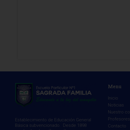
Menu
Inicio
Noticias
Nuestro co
Profesores
Establecimiento de Educación General
Básica subvencionado. Desde 1898
Contacto