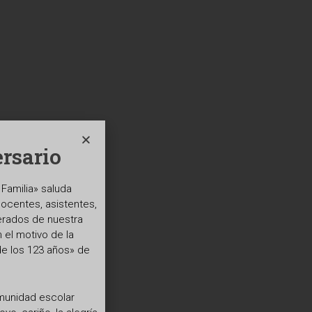
rsario
Familia» saluda
docentes, asistentes,
erados de nuestra
el motivo de la
de los 123 años» de
omunidad escolar