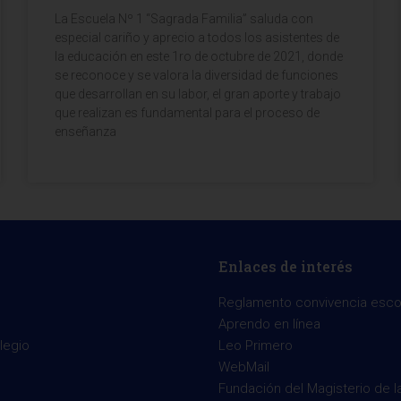
La Escuela Nº 1 “Sagrada Familia” saluda con
especial cariño y aprecio a todos los asistentes de
la educación en este 1ro de octubre de 2021, donde
se reconoce y se valora la diversidad de funciones
que desarrollan en su labor, el gran aporte y trabajo
que realizan es fundamental para el proceso de
enseñanza
Enlaces de interés
Reglamento convivencia esco
Aprendo en línea
legio
Leo Primero
WebMail
Fundación del Magisterio de l