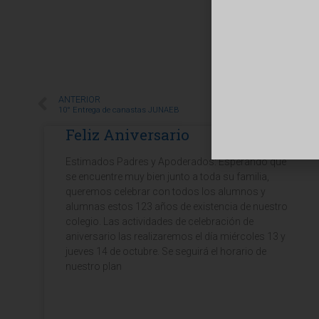
ANTERIOR
10° Entrega de canastas JUNAEB
Feliz Aniversario
Estimados Padres y Apoderados: Esperando que
se encuentre muy bien junto a toda su familia,
queremos celebrar con todos los alumnos y
alumnas estos 123 años de existencia de nuestro
colegio. Las actividades de celebración de
aniversario las realizaremos el día miércoles 13 y
jueves 14 de octubre. Se seguirá el horario de
nuestro plan