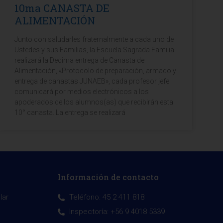
10ma CANASTA DE
ALIMENTACIÓN
Junto con saludarles fraternalmente a cada uno de
Ustedes y sus Familias, la Escuela Sagrada Familia
realizará la Decima entrega de Canasta de
Alimentación, «Protocolo de preparación, armado y
entrega de canastas JUNAEB», cada profesor jefe
comunicará por medios electrónicos a los
apoderados de los alumnos(as) que recibirán esta
10° canasta. La entrega se realizará
Información de contacto
lar
Teléfono: 45 2 411 818
Inspectoría: +56 9 4018 5339