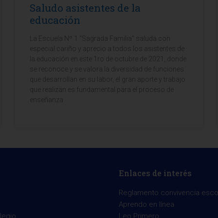
Saludo asistentes de la
educación
La Escuela Nº 1 “Sagrada Familia” saluda con
especial cariño y aprecio a todos los asistentes de
la educación en este 1ro de octubre de 2021, donde
se reconoce y se valora la diversidad de funciones
que desarrollan en su labor, el gran aporte y trabajo
que realizan es fundamental para el proceso de
enseñanza
Enlaces de interés
Reglamento convivencia esco
Aprendo en línea
legio
Leo Primero