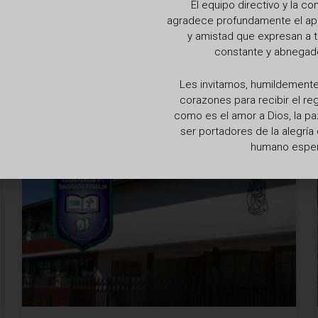
El equipo directivo y la c
agradece profundamente el apoy
y amistad que expresan a t
constante y abnegado
Les invitamos, humildemente,
corazones para recibir el r
como es el amor a Dios, la pa
ser portadores de la alegrí
SIGUIENTE
humano espe
Charla virtual “LA GRANDEZA DEL AMOR, QUIERO TU BIEN Y CREANDO VÍNCULOS INTELIGENTES”
Criterios de evaluación y promoción 2020