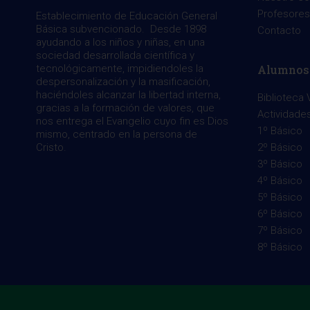
Profesores
Establecimiento de Educación General
Básica subvencionado. Desde 1898
Contacto
ayudando a los niños y niñas, en una
sociedad desarrollada científica y
Alumnos
tecnológicamente, impidiendoles la
despersonalización y la masificación,
haciéndoles alcanzar la libertad interna,
Biblioteca V
gracias a la formación de valores, que
Actividade
nos entrega el Evangelio cuyo fin es Dios
1º Básico
mismo, centrado en la persona de
2º Básico
Cristo.
3º Básico
4º Básico
5º Básico
6º Básico
7º Básico
8º Básico