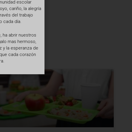
omunidad escolar
o, cariño, la alegría
ravés del trabajo
 cada día.
 ha abrir nuestros
egalo mas hermoso,
z y la esperanza de
a que cada corazón
ra.