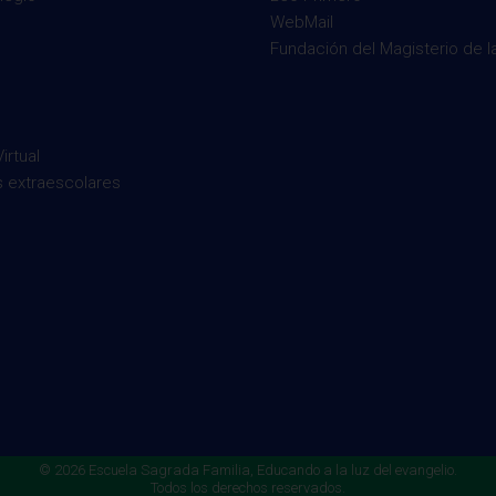
WebMail
Fundación del Magisterio de l
irtual
s extraescolares
© 2026 Escuela Sagrada Familia, Educando a la luz del evangelio.
Todos los derechos reservados.