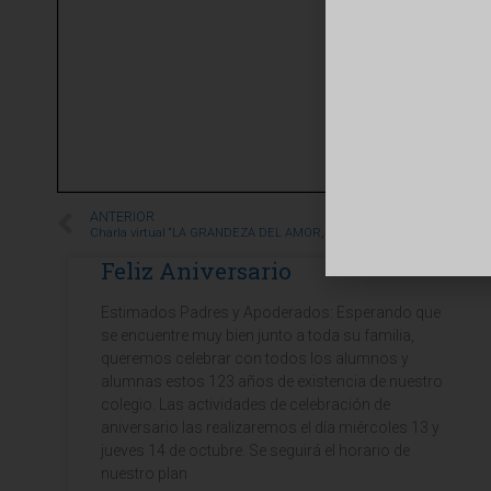
ANTERIOR
Feliz Aniversario
Estimados Padres y Apoderados: Esperando que
se encuentre muy bien junto a toda su familia,
queremos celebrar con todos los alumnos y
alumnas estos 123 años de existencia de nuestro
colegio. Las actividades de celebración de
aniversario las realizaremos el día miércoles 13 y
jueves 14 de octubre. Se seguirá el horario de
nuestro plan