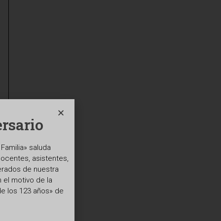
rsario
Familia» saluda
docentes, asistentes,
erados de nuestra
el motivo de la
de los 123 años» de