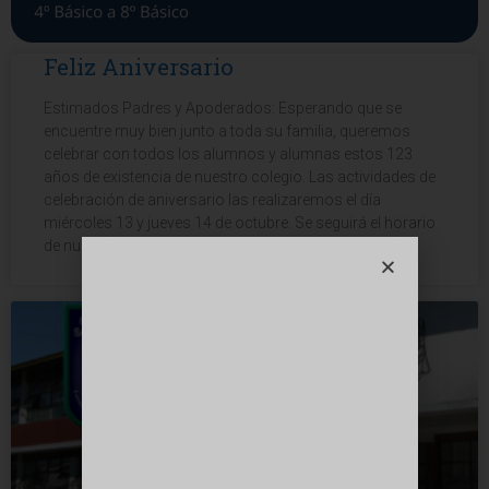
Feliz Aniversario
Estimados Padres y Apoderados: Esperando que se
encuentre muy bien junto a toda su familia, queremos
celebrar con todos los alumnos y alumnas estos 123
años de existencia de nuestro colegio. Las actividades de
celebración de aniversario las realizaremos el día
miércoles 13 y jueves 14 de octubre. Se seguirá el horario
de nuestro plan