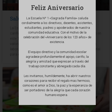
Feliz Aniversario
Saludo asistentes de la educación
La Escuela Nº 1 «Sagrada Familia» saluda
cordialmente a los directivos, docentes, asistentes,
estudiantes, padres y apoderados de nuestra
La Escuela Nº 1 “Sagrada Familia” saluda con especial
comunidad educativa. Con el motivo de la
cariño y aprecio a todos los asistentes de la educación en
celebración del «Aniversario de los 123 años» de
este 1ro de octubre de 2021, donde se reconoce y se
existencia.
valora la diversidad de funciones que desarrollan en su
labor, el gran aporte y trabajo que realizan es fundamental
El equipo directivo y la comunidad escolar
para el proceso de enseñanza
agradece profundamente el apoyo, cariño, la
alegría y amistad que expresan a través del
trabajo constante y abnegado cada día.
Les invitamos, humildemente, ha abrir nuestros
corazones para recibir el regalo mas hermoso,
como es el amor a Dios, la paz y la esperanza de
ser portadores de la alegría que cada corazón
humano espera.