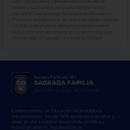
Junto con saludarles fraternalmente a cada uno de
Ustedes y sus Familias, la Escuela Sagrada Familia
realizará la Decima entrega de Canasta de Alimentación,
«Protocolo de preparación, armado y entrega de canastas
JUNAEB», cada profesor jefe comunicará por medios
electrónicos a los apoderados de los alumnos(as) que
recibirán esta 10° canasta. La entrega se realizará
Establecimiento de Educación General Básica
subvencionado. Desde 1898 ayudando a los niños y
niñas, en una sociedad desarrollada científica y
tecnológicamente, impidiendoles la