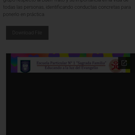
todas las personas, identificando conductas concretas para
ponerlo en práctica.
Download File