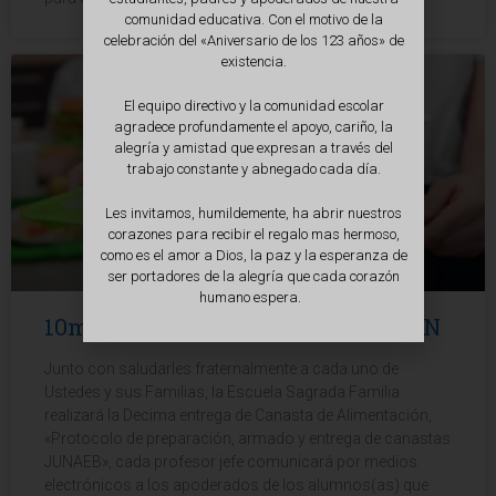
comunidad educativa. Con el motivo de la
celebración del «Aniversario de los 123 años» de
existencia.
El equipo directivo y la comunidad escolar
agradece profundamente el apoyo, cariño, la
alegría y amistad que expresan a través del
trabajo constante y abnegado cada día.
Les invitamos, humildemente, ha abrir nuestros
corazones para recibir el regalo mas hermoso,
como es el amor a Dios, la paz y la esperanza de
ser portadores de la alegría que cada corazón
humano espera.
10ma CANASTA DE ALIMENTACIÓN
Junto con saludarles fraternalmente a cada uno de
Ustedes y sus Familias, la Escuela Sagrada Familia
realizará la Decima entrega de Canasta de Alimentación,
«Protocolo de preparación, armado y entrega de canastas
JUNAEB», cada profesor jefe comunicará por medios
electrónicos a los apoderados de los alumnos(as) que